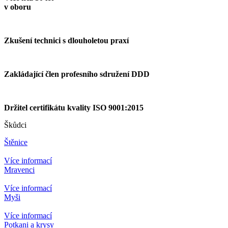
v oboru
Zkušení technici s dlouholetou praxí
Zakládající člen profesního sdružení DDD
Držitel certifikátu kvality ISO 9001:2015
Škůdci
Štěnice
Více informací
Mravenci
Více informací
Myši
Více informací
Potkani a krysy