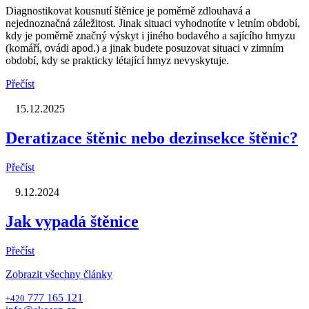
Diagnostikovat kousnutí štěnice je poměrně zdlouhavá a
nejednoznačná záležitost. Jinak situaci vyhodnotíte v letním období,
kdy je poměrně značný výskyt i jiného bodavého a sajícího hmyzu
(komáří, ovádi apod.) a jinak budete posuzovat situaci v zimním
období, kdy se prakticky létající hmyz nevyskytuje.
Přečíst
15.12.2025
Deratizace štěnic nebo dezinsekce štěnic?
Přečíst
9.12.2024
Jak vypadá štěnice
Přečíst
Zobrazit všechny články
777 165 121
+420