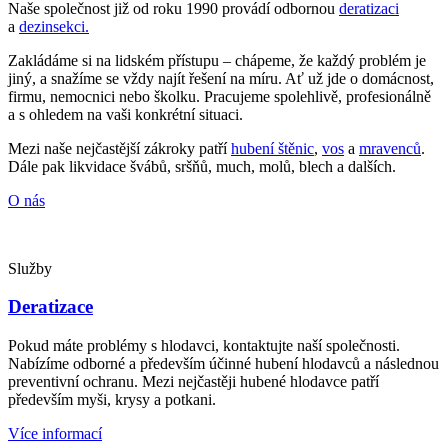
Naše společnost již od roku 1990 provádí odbornou
deratizaci
a
dezinsekci.
Zakládáme si na lidském přístupu – chápeme, že každý problém je
jiný, a snažíme se vždy najít řešení na míru. Ať už jde o domácnost,
firmu, nemocnici nebo školku. Pracujeme spolehlivě, profesionálně
a s ohledem na vaši konkrétní situaci.
Mezi naše nejčastější zákroky patří
hubení štěnic
,
vos
a
mravenců
.
Dále pak likvidace švábů, sršňů, much, molů, blech a dalších.
O nás
Služby
Deratizace
Pokud máte problémy s hlodavci, kontaktujte naší společnosti.
Nabízíme odborné a především účinné hubení hlodavců a následnou
preventivní ochranu. Mezi nejčastěji hubené hlodavce patří
především myši, krysy a potkani.
Více informací