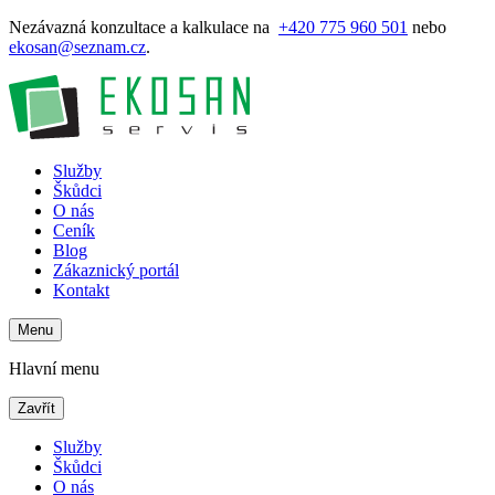
Nezávazná konzultace a kalkulace na
+420 775 960 501
nebo
ekosan@seznam.cz
.
Služby
Škůdci
O nás
Ceník
Blog
Zákaznický portál
Kontakt
Menu
Hlavní menu
Zavřít
Služby
Škůdci
O nás