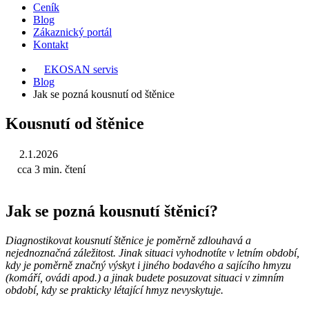
Ceník
Blog
Zákaznický portál
Kontakt
EKOSAN servis
Blog
Jak se pozná kousnutí od štěnice
Kousnutí od štěnice
2.1.2026
cca 3 min. čtení
Jak se pozná kousnutí štěnicí?
Diagnostikovat kousnutí štěnice je poměrně zdlouhavá a
nejednoznačná záležitost. Jinak situaci vyhodnotíte v letním období,
kdy je poměrně značný výskyt i jiného bodavého a sajícího hmyzu
(komáří, ovádi apod.) a jinak budete posuzovat situaci v zimním
období, kdy se prakticky létající hmyz nevyskytuje.