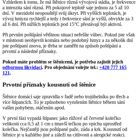
Vzhledem k tomu, že má štěnice různá vývojová stádia, je frekvence
a intenzita sání různá. Při pokojové teplotě saje jednou za 5 až 10
dní. V mezidobí neopouštějí svůj úkryt. Při vyšších teplotách, je
vývoj hmyzu rychlejší a tedy i frekvence sání je vyšší, obvykle za 3
až 6 dní. Při nižších teplotách pod 15°C přestávají být aktivní.
Při prvním poštípání většinou situaci neřešíte vůbec. Pokud jste však
v místnosti neobjevili komára nebo podobný hmyz a za několik dní
jste poštípaní znova, je třeba se zaměřit na způsob poštípání a
prvotní a následné příznaky.
Pokud máte problém se štěnicemi, je potřeba zajistit jejich
odbornou likvidaci
. Pro objednání volejte tel.:
+420 777 165
121
.
Prvotní příznaky kousnutí od štěnice
Štěnice domácí saje zpravidla v řadě nebo trojúhelníku po třech a
více štípancích. To je způsobeno vyrušením štěnice během sání
vaším pohybem, otáčením apod.
V první fázi vypadá štípanec jako růžové až červené kolečko
velikosti cca 0,5 až 1 cm s tmavší tečkou po vpichu uprostřed
kolečka. Nejčastěji jsou poštípané paže, záda a krk. Kousnutí od
štěnice je u každého jiné a záleží na citlivosti a alergické reakci.