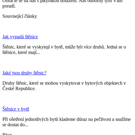
Obraťte se na nás s jakýmkoli dotazem. Náš odborný tým Vám
poradí.
Související články
Jak vypadá štěnice
Štěnic, které se vyskytují v bytě, může být více druhů. Jedná se o
štěnice, které mají...
Jaké jsou druhy štěnic?
Druhy štěnic, které se mohou vyskytovat v bytových objektech v
České Republice.
Štěnice v bytě
Při ošetření jednotlivých bytů klademe důraz na pečlivost a snažíme
se dostat do...
Blog