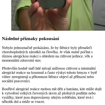
Následné příznaky pokousání
Nebylo jednoznačně prokázáno, že by štěnice byly přenašeči
choroboplodných zárodků na člověka. Je však nutné počítat s
různou alergickou reakci s ohledem na citlivost jedince, věk a
momentální zdravotní stav.
Především hodně staří lidé mívají sníženou citlivost a minimální
alergické reakce na kousnutí a často výskyt tohoto hmyzu v bytě
vůbec neregistrují a přítomnost štěnice objeví až příbuzní nebo
sociální pracovníci.
Bouřlivé alergické reakce mohou mít děti a batolata, kde může dojít
k vytvoření velkých červených skvrn až plošných podlitin nebo
vyrážky, které jsou doprovázeny silným svěděním, které trvá i
několik dní a může se vracet.