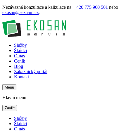
Nezávazná konzultace a kalkulace na
+420 775 960 501
nebo
ekosan@seznam.cz
.
Služby
Škůdci
O nás
Ceník
Blog
Zákaznický portál
Kontakt
Menu
Hlavní menu
Zavřít
Služby
Škůdci
O nás