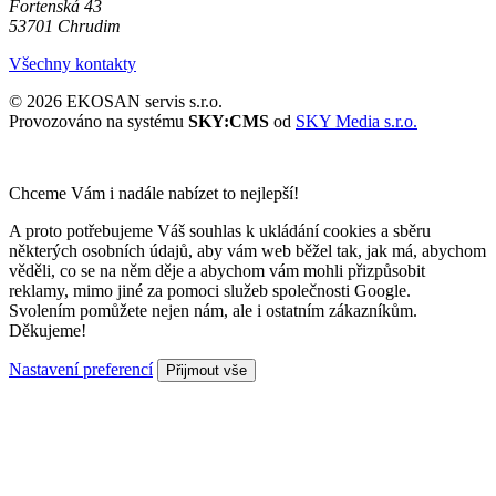
Fortenská 43
53701 Chrudim
Všechny kontakty
© 2026 EKOSAN servis s.r.o.
Provozováno na systému
SKY:CMS
od
SKY Media s.r.o.
Chceme Vám i nadále nabízet to nejlepší!
A proto potřebujeme Váš souhlas k ukládání cookies a sběru
některých osobních údajů, aby vám web běžel tak, jak má, abychom
věděli, co se na něm děje a abychom vám mohli přizpůsobit
reklamy, mimo jiné za pomoci služeb společnosti Google.
Svolením pomůžete nejen nám, ale i ostatním zákazníkům.
Děkujeme!
Nastavení preferencí
Přijmout vše