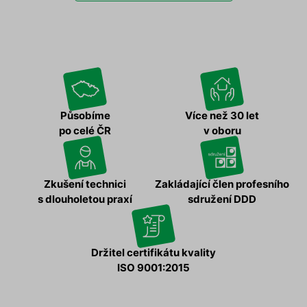
Působíme
Více než 30 let
po celé ČR
v oboru
Zkušení technici
Zakládající člen profesního
s dlouholetou praxí
sdružení DDD
Držitel certifikátu kvality
ISO 9001:2015