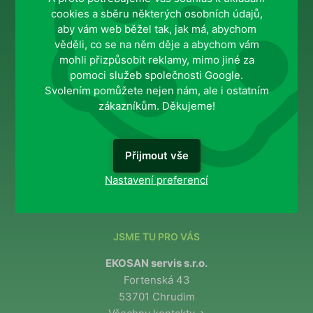
cookies a sběru některých osobních údajů,
aby vám web běžel tak, jak má, abychom
INFORMACE PRO VÁS
věděli, co se na něm děje a abychom vám
Služby
mohli přizpůsobit reklamy, mimo jiné za
Blog
pomoci služeb společnosti Google.
O nás
Svolením pomůžete nejen nám, ale i ostatním
zákazníkům. Děkujeme!
MOHLO BY VÁS ZAJÍMAT
Přijmout vše
Ochrana osobních údajů
Nastavení preferencí
Správa souhlasů
JSME TU PRO VÁS
EKOSAN servis s.r.o.
Fortenská 43
53701 Chrudim