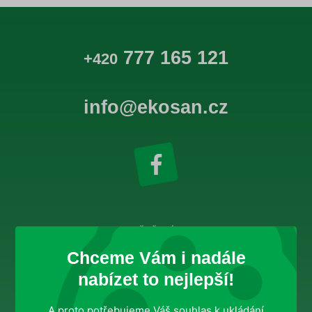
777 165 121
+420
info@ekosan.cz
ŘEŠENÍ
Chceme Vám i nadále
Domácnosti
Firemní zákazníci
nabízet to nejlepší!
Veřejné instituce
A proto potřebujeme Váš souhlas k ukládání