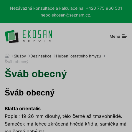
Nezávazná konzultace a kalkulace na
+420 775 960 501
nebo
ekosan@seznam.cz
.
Menu
E
Služby
Dezinsekce
Hubení ostatního hmyzu
K
Šváb obecný
O
Šváb obecný
S
A
N
s
Šváb obecný
e
r
v
Blatta orientalis
i
Popis : 19-26 mm dlouhý, tělo černé až tmavohnědé.
s
Sameček má lehce zkrácená hnědá křídla, samička má
jen černé pahýlky.