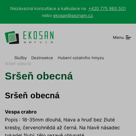
Nezávazná konzultace a kalkulace na
+420 775 960 501
nebo
ekosan@seznam.cz
.
Menu
E
Služby
Dezinsekce
Hubení ostatního hmyzu
K
Sršeň obecná
O
Sršeň obecná
S
A
N
s
Sršeň obecná
e
r
v
Vespa crabro
i
Popis : 18-35mm dlouhá, hlava a hruď bez žluté
s
kresby, červenohnědá až černá. Na hlavě násadec
tykadel žlutý, tělo rezavě chlupaté.