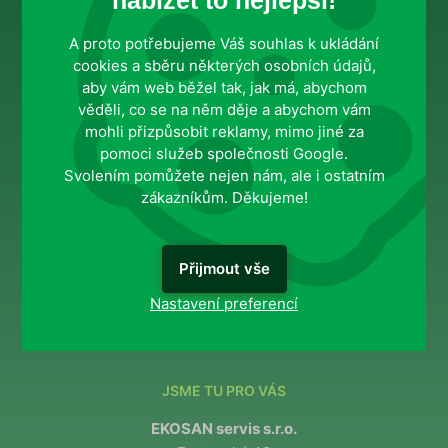
nabízet to nejlepší!
Veřejné instituce
A proto potřebujeme Váš souhlas k ukládání
cookies a sběru některých osobních údajů,
aby vám web běžel tak, jak má, abychom
INFORMACE PRO VÁS
věděli, co se na něm děje a abychom vám
Služby
mohli přizpůsobit reklamy, mimo jiné za
Blog
pomoci služeb společnosti Google.
O nás
Svolením pomůžete nejen nám, ale i ostatním
zákazníkům. Děkujeme!
MOHLO BY VÁS ZAJÍMAT
Přijmout vše
Ochrana osobních údajů
Nastavení preferencí
Správa souhlasů
JSME TU PRO VÁS
EKOSAN servis s.r.o.