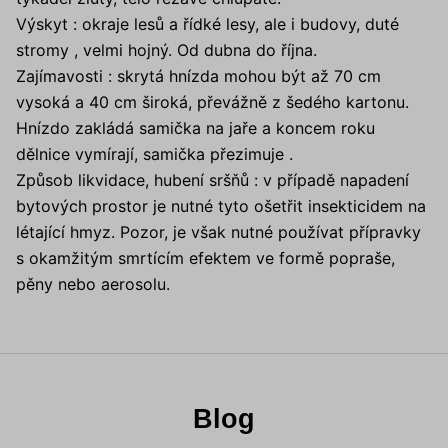
Výskyt : okraje lesů a řídké lesy, ale i budovy, duté
stromy , velmi hojný. Od dubna do října.
Zajímavosti : skrytá hnízda mohou být až 70 cm
vysoká a 40 cm široká, převážně z šedého kartonu.
Hnízdo zakládá samička na jaře a koncem roku
dělnice vymírají, samička přezimuje .
Způsob likvidace, hubení sršňů : v případě napadení
bytových prostor je nutné tyto ošetřit insekticidem na
létající hmyz. Pozor, je však nutné používat přípravky
s okamžitým smrtícím efektem ve formě popraše,
pěny nebo aerosolu.
Blog