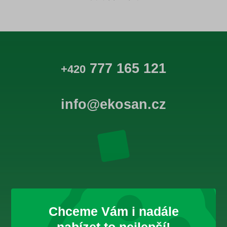
777 165 121
+420
info@ekosan.cz
ŘEŠENÍ
Chceme Vám i nadále
Domácnosti
Firemní zákazníci