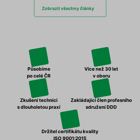
Zobrazit všechny články
Působíme
Více než 30 let
po celé ČR
v oboru
Zkušení technici
Zakládající člen profesního
s dlouholetou praxí
sdružení DDD
Držitel certifikátu kvality
ISO 9001:2015