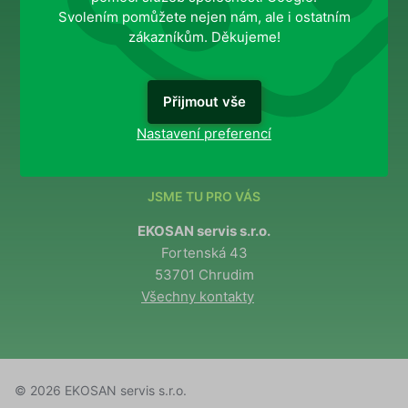
O nás
Svolením pomůžete nejen nám, ale i ostatním
zákazníkům. Děkujeme!
MOHLO BY VÁS ZAJÍMAT
Přijmout vše
Ochrana osobních údajů
Správa souhlasů
Nastavení preferencí
JSME TU PRO VÁS
EKOSAN servis s.r.o.
Fortenská 43
53701 Chrudim
Všechny kontakty
© 2026 EKOSAN servis s.r.o.