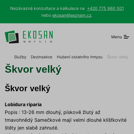
Nezávazná konzultace a kalkulace na
+420 775 960 501
nebo
ekosan@seznam.cz
.
Menu
E
Služby
Dezinsekce
Hubení ostatního hmyzu
Škvor velký
K
Škvor velký
O
S
A
N
Škvor velký
s
e
r
Lobidura riparia
v
Popis : 13-26 mm dlouhý, pískově žlutý až
i
s
tmavohnědý Samečkové mají velmi dlouhé klíšťkovité
štěty jen slabě zahnuté.