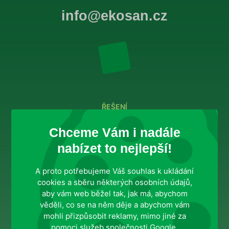
info@ekosan.cz
ŘEŠENÍ
Domácnosti
Chceme Vám i nadále
Firemní zákazníci
nabízet to nejlepší!
Veřejné instituce
A proto potřebujeme Váš souhlas k ukládání
cookies a sběru některých osobních údajů,
INFORMACE PRO VÁS
aby vám web běžel tak, jak má, abychom
věděli, co se na něm děje a abychom vám
Služby
mohli přizpůsobit reklamy, mimo jiné za
Blog
pomoci služeb společnosti Google.