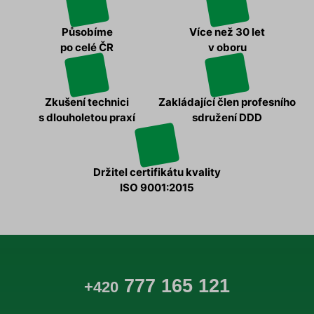
Působíme
Více než 30 let
po celé ČR
v oboru
Zkušení technici
Zakládající člen profesního
s dlouholetou praxí
sdružení DDD
Držitel certifikátu kvality
ISO 9001:2015
777 165 121
+420