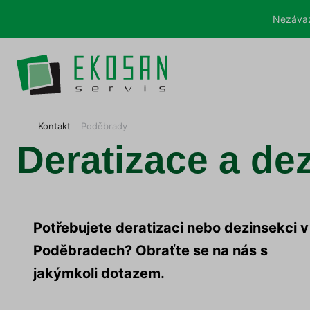
Nezávaz
E
Kontakt
Poděbrady
K
Deratizace a de
O
S
A
N
s
e
Potřebujete deratizaci nebo dezinsekci v
r
v
Poděbradech?
Obraťte se na nás s
i
s
jakýmkoli dotazem.