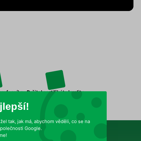
 profesního
Držitel certifikátu kvality
 DDD
ISO 9001:2015
lepší!
el tak, jak má, abychom věděli, co se na
polečnosti Google.
me!