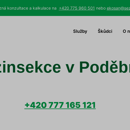
ná konzultace a kalkulace na
+420 775 960 501
nebo
ekosan@se
Služby
Škůdci
O 
zinsekce v Poděb
+420 777 165 121