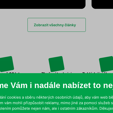
Zobrazit všechny články
 než 30 let
Zkušení technici
Zakládající člen
v oboru
s dlouholetou praxí
sdružení
e Vám i nadále nabízet to nej
ání cookies a sběru některých osobních údajů, aby vám web běž
m vám mohli přizpůsobit reklamy, mimo jiné za pomoci služeb s
olením pomůžete nejen nám, ale i ostatním zákazníkům. Děkuje