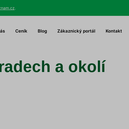
znam.cz
.
nás
Ceník
Blog
Zákaznický portál
Kontakt
radech a okolí