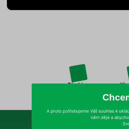
Působíme
Více
po celé ČR
Chcem
A proto potřebujeme Váš souhlas k uklád
něm děje a abycho
Sv