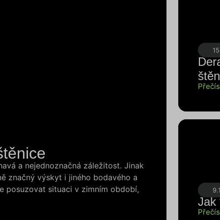
15
Dera
štěn
Přečís
štěnice
havá a nejednoznačná záležitost. Jinak
ně značný výskyt i jiného bodavého a
te posuzovat situaci v zimním období,
9.
Jak
Přečís