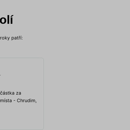
olí
kroky patří:
a
částka za
 místa - Chrudim,