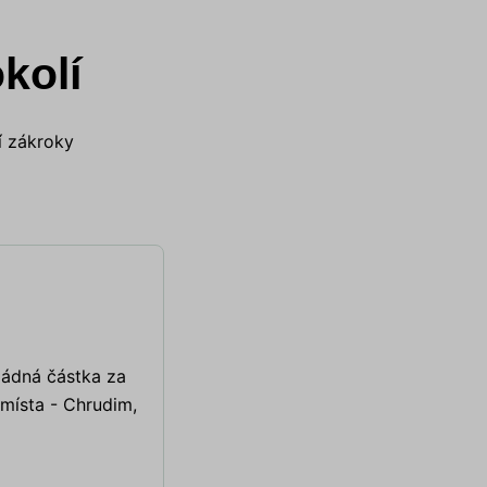
kolí
ší zákroky
ádná částka za
 místa - Chrudim,