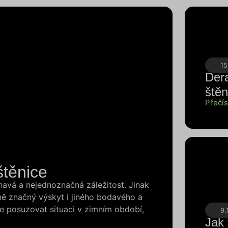
15
Dera
štěn
Přečís
štěnice
havá a nejednoznačná záležitost. Jinak
ně značný výskyt i jiného bodavého a
te posuzovat situaci v zimním období,
9.
Jak