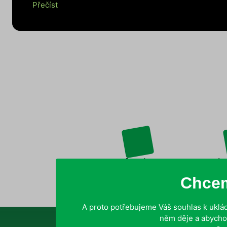
Přečíst
Působíme
Více
po celé ČR
Chcem
A proto potřebujeme Váš souhlas k uklád
něm děje a abycho