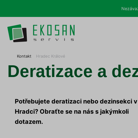
Nezávaz
E
Kontakt
Hradec Králové
K
Deratizace a de
O
S
A
N
s
e
Potřebujete deratizaci nebo dezinsekci v
r
v
Hradci?
Obraťte se na nás s jakýmkoli
i
s
dotazem.