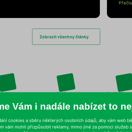
Přečís
Zobrazit všechny články
 než 30 let
Zkušení technici
Zakládající člen
v oboru
s dlouholetou praxí
sdružení
e Vám i nadále nabízet to nej
ání cookies a sběru některých osobních údajů, aby vám web běž
m vám mohli přizpůsobit reklamy, mimo jiné za pomoci služeb s