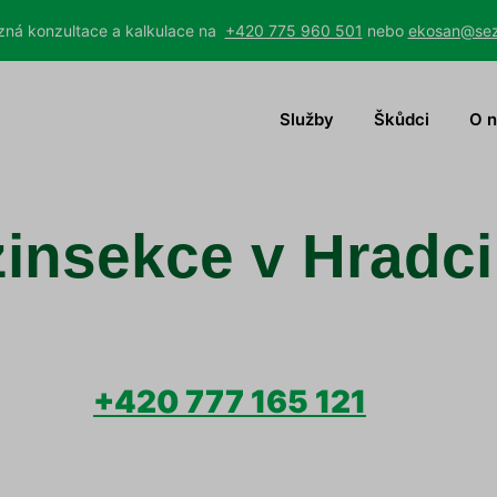
ná konzultace a kalkulace na
+420 775 960 501
nebo
ekosan@se
Služby
Škůdci
O 
zinsekce v Hradci
+420 777 165 121