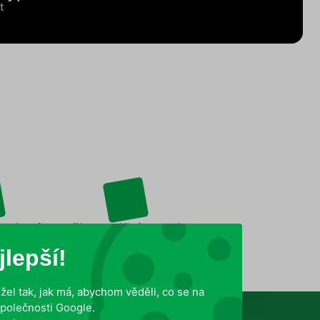
t
 profesního
Držitel certifikátu kvality
 DDD
ISO 9001:2015
lepší!
el tak, jak má, abychom věděli, co se na
polečnosti Google.