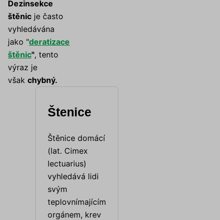
Dezinsekce
štěnic
je často
vyhledávána
jako "
deratizace
štěnic
"
, tento
výraz je
však
chybný.
Štenice
Štěnice domácí
(lat. Cimex
lectuarius)
vyhledává lidi
svým
teplovnímajícím
orgánem, krev