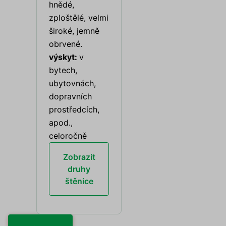
hnědé,
zploštělé, velmi
široké, jemně
obrvené.
výskyt:
v
bytech,
ubytovnách,
dopravních
prostředcích,
apod.,
celoročně
Zobrazit
druhy
štěnice