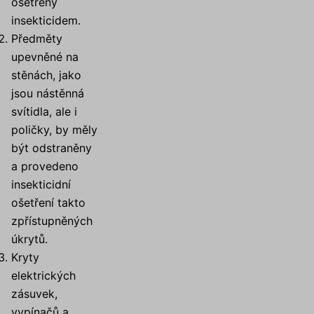
ošetřeny
insekticidem.
Předměty
upevněné na
stěnách, jako
jsou nástěnná
svítidla, ale i
poličky, by měly
být odstraněny
a provedeno
insekticidní
ošetření takto
zpřístupněných
úkrytů.
Kryty
elektrických
zásuvek,
vypínačů a