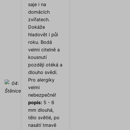
saje i na
domácích
zvířatech.
Dokáže
hladovět i půl
roku. Bodá
velmi citelně a
kousnutí
později otéká a
dlouho svědí.
Pro alergiky
velmi
nebezpečné!
popis:
5 - 6
mm dlouhá,
tělo světlé, po
nasátí tmavě