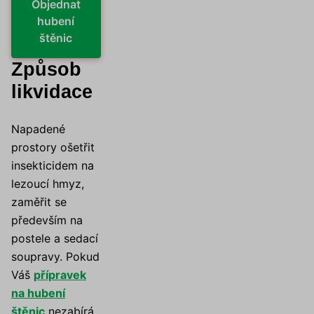
Objednat
hubení
štěnic
Způsob
likvidace
Napadené
prostory ošetřit
insekticidem na
lezoucí hmyz,
zaměřit se
především na
postele a sedací
soupravy. Pokud
Váš
přípravek
na hubení
štěnic
nezabírá,