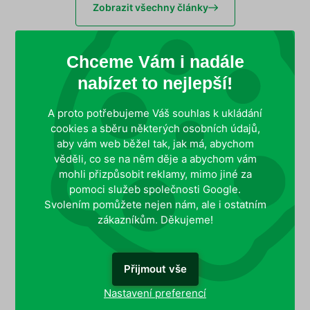
Zobrazit všechny články
Chceme Vám i nadále
nabízet to nejlepší!
A proto potřebujeme Váš souhlas k ukládání
cookies a sběru některých osobních údajů,
Působíme
Více než 30 let
aby vám web běžel tak, jak má, abychom
po celé ČR
v oboru
věděli, co se na něm děje a abychom vám
mohli přizpůsobit reklamy, mimo jiné za
pomoci služeb společnosti Google.
Svolením pomůžete nejen nám, ale i ostatním
Zkušení technici
Zakládající člen profesního
zákazníkům. Děkujeme!
s dlouholetou praxí
sdružení DDD
Přijmout vše
Držitel certifikátu kvality
Nastavení preferencí
ISO 9001:2015