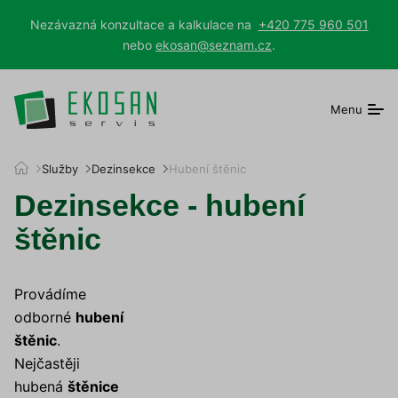
Nezávazná konzultace a kalkulace na
+420 775 960 501
nebo
ekosan@seznam.cz
.
Menu
E
Služby
Dezinsekce
Hubení štěnic
K
Dezinsekce - hubení
O
S
štěnic
A
N
s
e
Provádíme
r
odborné
hubení
v
i
štěnic
.
s
Nejčastěji
hubená
štěnice