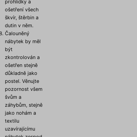
prohlídky a
ošetření všech
škvír, štěrbin a
dutin v něm.
Čalouněný
nábytek by měl
být
zkontrolován a
ošetřen stejně
důkladně jako
postel. Věnujte
pozornost všem
švům a
záhybům, stejně
jako nohám a
textilu
uzavírajícímu
nábytek zespod.