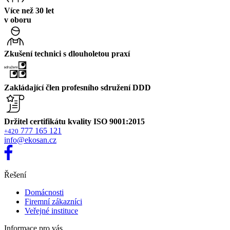
Více než 30 let
v oboru
Zkušení technici s dlouholetou praxí
Zakládající člen profesního sdružení DDD
Držitel certifikátu kvality ISO 9001:2015
777 165 121
+420
info@ekosan.cz
Řešení
Domácnosti
Firemní zákazníci
Veřejné instituce
Informace pro vás