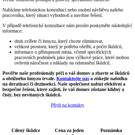
Nabízíme telefonickou konzultaci nebo osobní návštěvu našeho
pracovníka, který situaci vyhodnotí a navrhne řešení.
V případě telefonické konzultace nám prosím poskytněte následující
informace:
druh zvířete či hmyzu, který chcete eliminovat,
velikost prostoru, který je potřeba ošetřit, a počet škůdců,
informace o přístupnosti místa, včetně specifických
pracovních podmínek jako jsou výškové práce, které mohou
ovlivnit náročnost a náklady na odstranění škůdců.
Pověřte naše profesionály péčí o váš domov a zbavte se škůdců
a obtížného hmyzu trvale.
Kontaktujte nás
a získejte nabídku
na deratizaci či dezinsekci. Naše společnost nabízí efektivní a
bezpečné řešení, které zajistí, že váš domov zůstane klidný a
čistý, bez nevítaných škůdců.
Přejít na kontakty
Cílený šků
dce
Cena za jeden
Poznámka