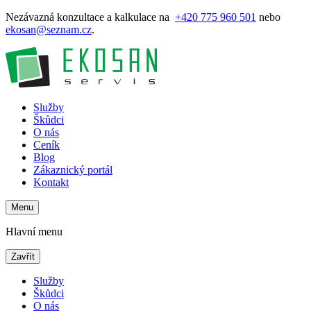
Nezávazná konzultace a kalkulace na
+420 775 960 501
nebo
ekosan@seznam.cz
.
Služby
Škůdci
O nás
Ceník
Blog
Zákaznický portál
Kontakt
Menu
Hlavní menu
Zavřít
Služby
Škůdci
O nás