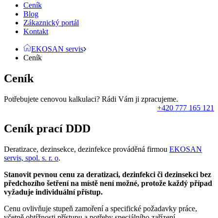
Ceník
Blog
Zákaznický portál
Kontakt
EKOSAN servis
Ceník
Ceník
Potřebujete cenovou kalkulaci? Rádi Vám ji zpracujeme.
+420 777 165 121
Ceník prací DDD
Deratizace, dezinsekce, dezinfekce prováděná firmou
EKOSAN
servis, spol. s. r. o
.
Stanovit pevnou cenu za deratizaci, dezinfekci či dezinsekci bez
předchozího šetření na místě není možné, protože každý případ
vyžaduje individuální přístup.
Cenu ovlivňuje stupeň zamoření a specifické požadavky práce,
včetně obtížnosti přístupu a potřeby speciálního zařízení.