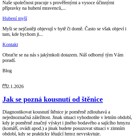
Naše společnost pracuje s prověřenými a vysoce účinnými
přípravky na hubení mravenců,...
Hubení myší
Myši se nejčastěji objevují v bytě či domě. Často se však objeví i
tam, kde bychom ji...
Kontakt
Obraťte se na nás s jakýmkoli dotazem. Náš odborný tým Vám
poradí.
Blog
2.1.2026
Jak se pozná kousnutí od štěnice
Diagnostikovat kousnutí štěnice je poměrně zdlouhavá a
nejednoznačná záležitost. Jinak situaci vyhodnotíte v letním období,
kdy je poměrně značný výskyt i jiného bodavého a sajícího hmyzu
(komáří, ovádi apod.) a jinak budete posuzovat situaci v zimním
období, kdy se prakticky létající hmyz nevyskytuje.