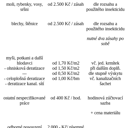
moli, rybenky, vosy,
od 2.500 Kč / zásah
dle rozsahu a
sršni
použitého insekticidu
blechy, štěnice
od 2.500 Kč / zásah
dle rozsahu a
použitého insekticidu
nutné dva zásahy po
sobě
myši, potkani a další
hlodavci
od 1,70 Kč/m2
vč. jed. krmítek
- ohnisková deratizace
od 1,50 Kč/m2
při dalším doplň.
---
od 0,50 Kč/m2
dle stupně výskytu
- celoplošná deratizace
od 1,00 Kč/bm
vč. kanalizačních
- deratizace kanal. sítí
šachet
ostatní nespecifikované
od 400 Kč / hod.
hodinová zúčtovací
práce
sazba
+ cena materiálu
odborné posouzení
2.000,- Kč/ písemné