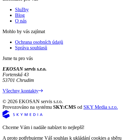
Služby
Blog
O nás
Mohlo by vás zajímat
Ochrana osobních údajů
Správa souhlasů
Jsme tu pro vás
EKOSAN servis s.r.o.
Fortenská 43
53701 Chrudim
Všechny kontakty
© 2026 EKOSAN servis s.r.o.
Provozováno na systému
SKY:CMS
od
SKY Media s.r.o.
Chceme Vám i nadále nabízet to nejlepší!
A proto potřebujeme Váš souhlas k ukládání cookies a sběru